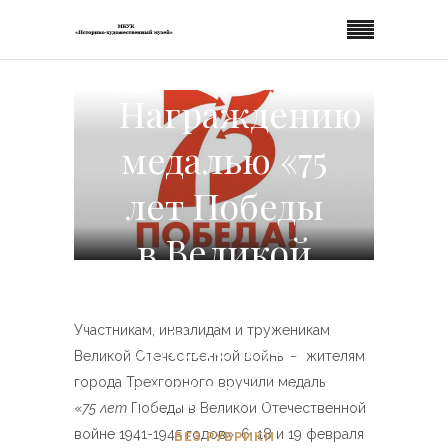
Награждению
медалью «75
лет Победы
в Великой
Отечественной
войне 1941-
Участникам, инвалидам и труженикам
Великой Отечественной войны – жителям
1945 годов»
города Трехгорного вручили медаль
«
75
лет
Победы в Великой Отечественной
войне 1941-1945 годов». 6, 18 и 19 февраля
БЕЗ РУБРИКИ