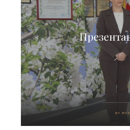
Презента
BY
МУЗ