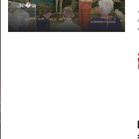
ле�...
19 ИЮН 2026
0
NEW
,
ДЕТЯМ
КОММЕНТАРИИ