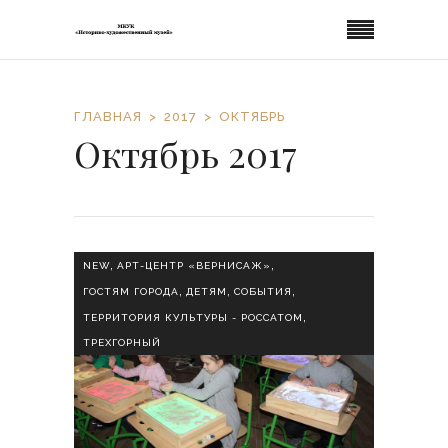
ГЛАВНАЯ
2017
ОКТЯБРЬ
Октябрь 2017
,
,
NEW
АРТ-ЦЕНТР «ВЕРНИСАЖ»
,
,
,
ГОСТЯМ ГОРОДА
ДЕТЯМ
СОБЫТИЯ
,
ТЕРРИТОРИЯ КУЛЬТУРЫ - РОССАТОМ
ТРЕХГОРНЫЙ