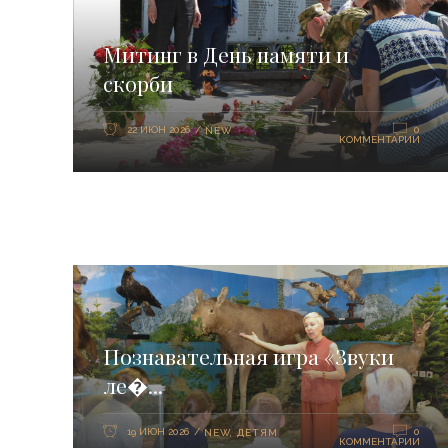
Митинг в День памяти и
скорби
22 ИЮН 2026
0
NEW
КОММЕНТАРИИ
Познавательная игра «Звуки
ле�...
19 ИЮН 2026
0
NEW
,
ДЕТЯМ
КОММЕНТАРИИ