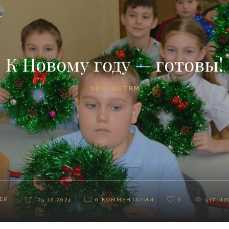
К Новому году — готовы!
NEW
,
ДЕТЯМ
ЕЙ
25.12.2024
0 КОММЕНТАРИИ
0
517
ПР